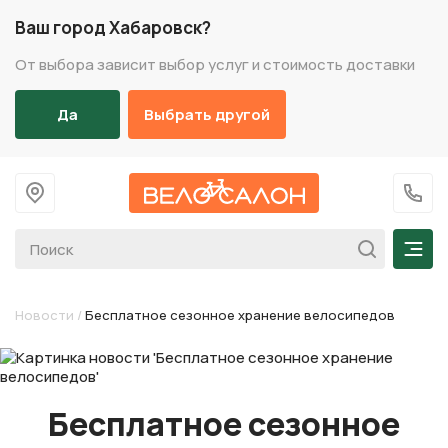
Ваш город Хабаровск?
От выбора зависит выбор услуг и стоимость доставки
Да
Выбрать другой
На главную
+7 (
Мен
Новости
/
Бесплатное сезонное хранение велосипедов
Бесплатное сезонное