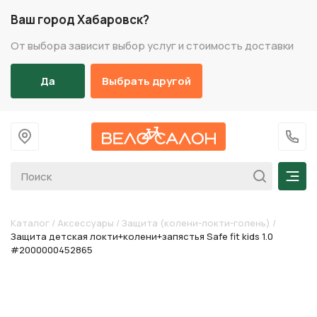
Ваш город Хабаровск?
От выбора зависит выбор услуг и стоимость доставки
Да
Выбрать другой
На главную
+7 (
Мен
Каталог
/
Аксессуары
/
Защита (колени-локти-голень)
/
Защита детская локти+колени+запястья Safe fit kids 1.0
#2000000452865