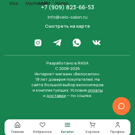
+7 (909) 823-66-53
info@velo-salon.ru
Смотреть на карте
Закрыть
Написать в WhatsApp
Перейти в Инстаграм
Написать в Телеграм
Перейти во Вконта
Разработано в
RASA
С 2008-2026
Интернет-магазин «Велосалон».
18 лет доверия покупателей. На
сайте большой выбор велосипедов
и комплектующих. Условия
оплаты
и
доставки
— по ссылке.
Отправить
Нажимая на кнопку “Отправить заявку”, вы даете
согласие на обработку персональных данных и
соглашаетесь с политикой конфиденциальности
Главная
Избранное
Каталог
Корзина
Профиль