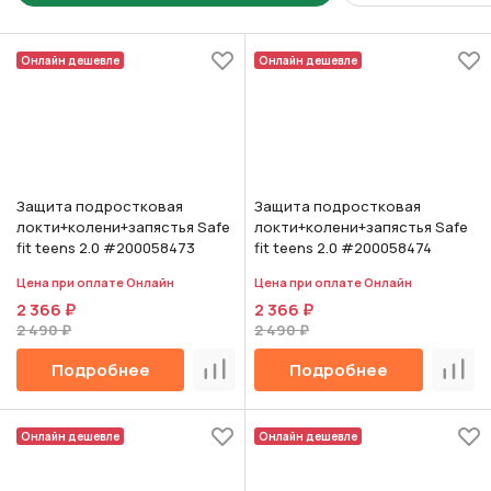
Онлайн дешевле
Онлайн дешевле
Защита подростковая
Защита подростковая
локти+колени+запястья Safe
локти+колени+запястья Safe
fit teens 2.0 #200058473
fit teens 2.0 #200058474
Цена при оплате Онлайн
Цена при оплате Онлайн
2 366 ₽
2 366 ₽
2 490 ₽
2 490 ₽
Подробнее
Подробнее
Сравнить
Срав
Онлайн дешевле
Онлайн дешевле