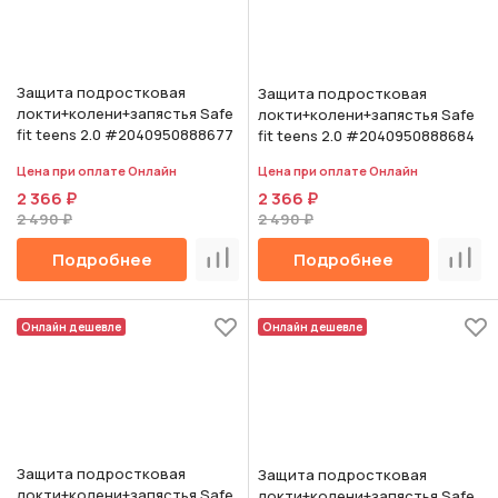
Защита подростковая
Защита подростковая
локти+колени+запястья Safe
локти+колени+запястья Safe
fit teens 2.0 #2040950888677
fit teens 2.0 #2040950888684
Цена при оплате Онлайн
Цена при оплате Онлайн
2 366 ₽
2 366 ₽
2 490 ₽
2 490 ₽
Подробнее
Подробнее
Сравнить
Срав
Онлайн дешевле
Онлайн дешевле
Защита подростковая
Защита подростковая
локти+колени+запястья Safe
локти+колени+запястья Safe