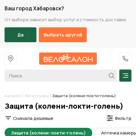
Ваш город Хабаровск?
От выбора зависит выбор услуг и стоимость доставки
Да
Выбрать другой
На главную
+7 (
Мен
Каталог
/
Аксессуары
/
Защита (колени-локти-голень)
Разделы каталога
Защита (колени-локти-голень)
Сначала дешевые
Фильтр
Защита (колени-локти-голень)
Аптечка камер