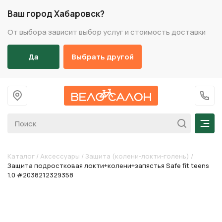
Ваш город Хабаровск?
От выбора зависит выбор услуг и стоимость доставки
Да
Выбрать другой
На главную
+7 (
Мен
Каталог
/
Аксессуары
/
Защита (колени-локти-голень)
/
Защита подростковая локти+колени+запястья Safe fit teens
1.0 #2038212329358