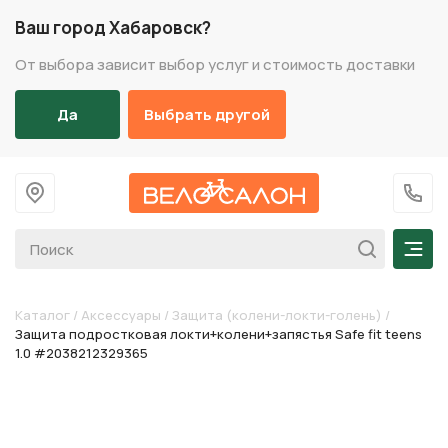
Ваш город Хабаровск?
От выбора зависит выбор услуг и стоимость доставки
Да
Выбрать другой
На главную
+7 (
Мен
Каталог
/
Аксессуары
/
Защита (колени-локти-голень)
/
Защита подростковая локти+колени+запястья Safe fit teens
1.0 #2038212329365