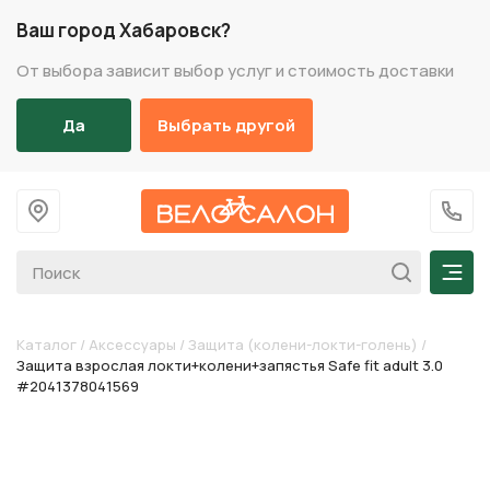
Ваш город Хабаровск?
От выбора зависит выбор услуг и стоимость доставки
Да
Выбрать другой
На главную
+7 (
Мен
Каталог
/
Аксессуары
/
Защита (колени-локти-голень)
/
Защита взрослая локти+колени+запястья Safe fit adult 3.0
#2041378041569