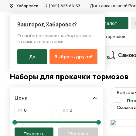
Доставка по всей Ро
Хабаровск
+7 (909) 823-66-53
На главную
Каталог
Ваш город Хабаровск?
От выбора зависит выбор услуг и
Каталог
/
Инструменты
/
Наборы для прокачки тормозов
стоимость доставки
Разделы каталога
Велосипеды
Самок
Да
Выбрать другой
Наборы для прокачки тормозов
Всё для 
Цена
Пол
Смазки 
от
до