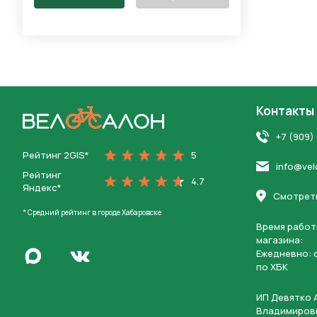
Контакты
На главную
+7 (909)
Рейтинг 2GIS*
5
Нажимая 
info@vel
персона
Рейтинг
4.7
Яндекс*
Смотреть
* Средний рейтинг в городе Хабаровске
Время работ
магазина:
Написать в Max
Ежедневно: c
Перейти во Вконтакте
по ХБК
ИП Девятко 
Владимиров