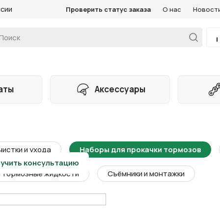
ссии
Проверить статус заказа
О нас
Новост
аты
Аксессуары
чистки и ухода
Наборы для прокачки тормозов
учить консультацию
и тормозные жидкости
Съёмники и монтажки