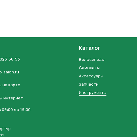
Каталог
Отправить
 823-66-53
Велосипеды
Самокаты
на кнопку “Отправить заявку”, вы даете
согласие на обработку
o-salon.ru
льных данных и соглашаетесь с политикой конфиденциальности
Аксессуары
Запчасти
 на карте
Инструменты
ы интернет-
 09:00 до 19:00
Артур
ич