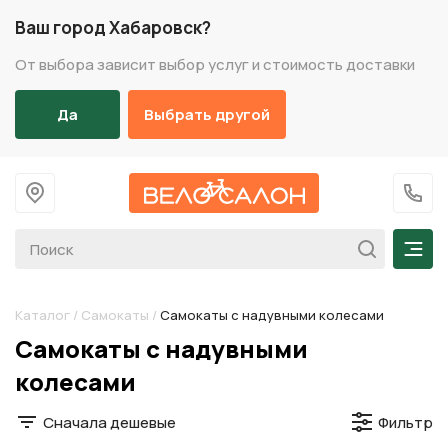
Ваш город Хабаровск?
От выбора зависит выбор услуг и стоимость доставки
Да
Выбрать другой
На главную
+7 (
Мен
Каталог
/
Самокаты
/
Самокаты с надувными колесами
Разделы каталога
Самокаты с надувными
колесами
Сначала дешевые
Фильтр