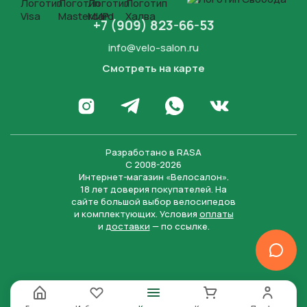
+7 (909) 823-66-53
info@velo-salon.ru
Смотреть на карте
Закрыть
Написать в WhatsApp
Перейти в Инстаграм
Написать в Телеграм
Перейти во Вконта
Разработано в
RASA
С 2008-2026
Интернет-магазин «Велосалон».
18 лет доверия покупателей. На
сайте большой выбор велосипедов
и комплектующих. Условия
оплаты
и
доставки
— по ссылке.
Отправить
Нажимая на кнопку “Отправить заявку”, вы даете
согласие на обработку персональных данных и
соглашаетесь с политикой конфиденциальности