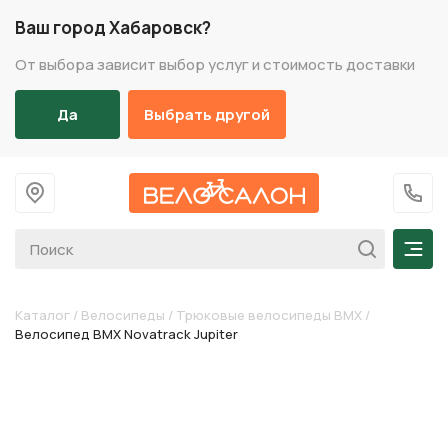
Ваш город Хабаровск?
От выбора зависит выбор услуг и стоимость доставки
Да
Выбрать другой
На главную
+7 (
Мен
Каталог
/
Велосипеды
/
Трюковые велосипеды BMX
/
Велосипед BMX Novatrack Jupiter