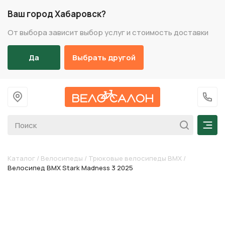
Ваш город Хабаровск?
От выбора зависит выбор услуг и стоимость доставки
Да
Выбрать другой
На главную
+7 (
Мен
Каталог
/
Велосипеды
/
Трюковые велосипеды BMX
/
Велосипед BMX Stark Madness 3 2025