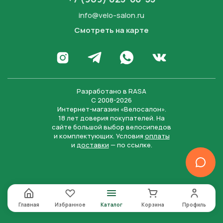
info@velo-salon.ru
Смотреть на карте
Закрыть
Написать в WhatsApp
Перейти в Инстаграм
Написать в Телеграм
Перейти во Вконта
Разработано в
RASA
С 2008-2026
Интернет-магазин «Велосалон».
18 лет доверия покупателей. На
сайте большой выбор велосипедов
и комплектующих. Условия
оплаты
и
доставки
— по ссылке.
Отправить
Нажимая на кнопку “Отправить заявку”, вы даете
согласие на обработку персональных данных и
соглашаетесь с политикой конфиденциальности
Главная
Избранное
Каталог
Корзина
Профиль