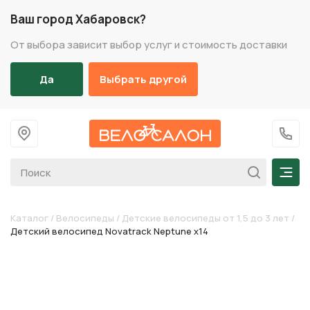
Ваш город Хабаровск?
От выбора зависит выбор услуг и стоимость доставки
Да
Выбрать другой
На главную
+7 (
Мен
Каталог
/
Велосипеды
/
Детские велосипеды от 1,5 до 3 лет
/
Детский велосипед Novatrack Neptune х14