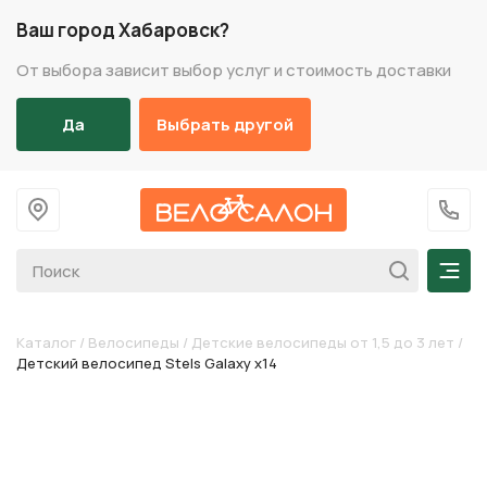
Ваш город Хабаровск?
От выбора зависит выбор услуг и стоимость доставки
Да
Выбрать другой
На главную
+7 (
Мен
Каталог
/
Велосипеды
/
Детские велосипеды от 1,5 до 3 лет
/
Детский велосипед Stels Galaxy х14