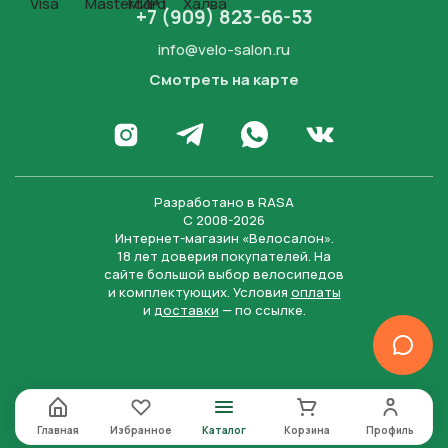
+7 (909) 823-66-53
info@velo-salon.ru
Смотреть на карте
Закрыть
Написать в WhatsApp
Перейти в Инстаграм
Написать в Телеграм
Перейти во Вконта
Разработано в
RASA
С 2008-2026
Интернет-магазин «Велосалон».
18 лет доверия покупателей. На
сайте большой выбор велосипедов
и комплектующих. Условия
оплаты
и
доставки
— по ссылке.
Отправить
Нажимая на кнопку “Отправить заявку”, вы даете
согласие на обработку персональных данных и
соглашаетесь с политикой конфиденциальности
Главная
Избранное
Каталог
Корзина
Профиль