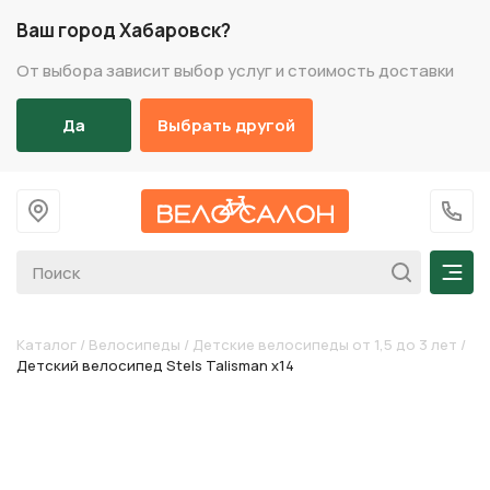
Ваш город Хабаровск?
От выбора зависит выбор услуг и стоимость доставки
Да
Выбрать другой
На главную
+7 (
Мен
Каталог
/
Велосипеды
/
Детские велосипеды от 1,5 до 3 лет
/
Детский велосипед Stels Talisman х14