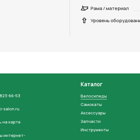
Отправить
Рама / материал
на кнопку “Отправить заявку”, вы даете
согласие на обработку
Уровень оборудован
льных данных и соглашаетесь с политикой конфиденциальности
Каталог
 823-66-53
Велосипеды
Самокаты
o-salon.ru
Аксессуары
Запчасти
 на карте
Инструменты
ы интернет-