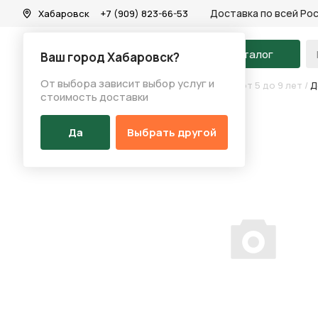
Доставка по всей Ро
Хабаровск
+7 (909) 823-66-53
На главную
Каталог
Ваш город Хабаровск?
От выбора зависит выбор услуг и
Каталог
/
Велосипеды
/
Детские велосипеды от 5 до 9 лет
/
Д
стоимость доставки
Да
Выбрать другой