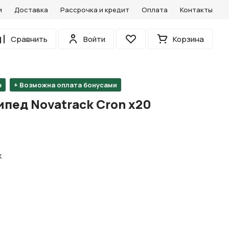
и
Доставка
Рассрочка и кредит
Оплата
Контакты
0
Сравнить
Войти
Корзина
Избранное
е
+ Возможна оплата бонусами
пед Novatrack Cron х20
k