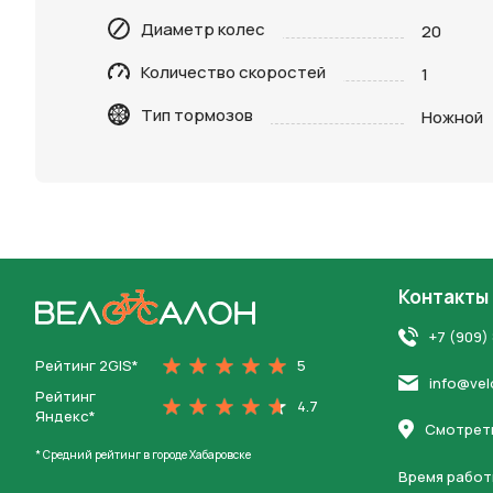
Диаметр колес
20
Нажимая 
Количество скоростей
1
персона
Тип тормозов
Ножной
Контакты
На главную
+7 (909)
Рейтинг 2GIS*
5
info@vel
Рейтинг
4.7
Яндекс*
Смотреть
* Средний рейтинг в городе Хабаровске
Время работ