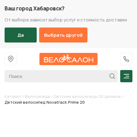
Ваш город Хабаровск?
От выбора зависит выбор услуг и стоимость доставки
Да
Выбрать другой
На главную
+7 (
Мен
Каталог
/
Велосипеды
/
Детские велосипеды 20 дюймов
/
Детский велосипед Novatrack Prime 20