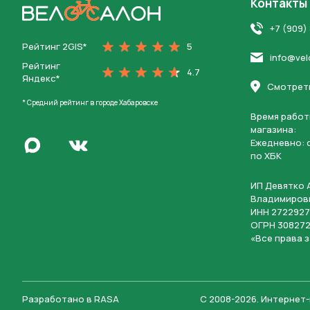
Контакты
На главную
+7 (909)
Рейтинг 2GIS*
5
info@vel
Рейтинг
4.7
Яндекс*
Смотреть
* Средний рейтинг в городе Хабаровске
Время работ
магазина:
Написать в Max
Ежедневно: c
Перейти во Вконтакте
по ХБК
ИП Девятко 
Владимиров
ИНН 2722927
ОГРН 308272
«Все права 
Разработано в
RASA
С 2008-2026
.
Интернет-