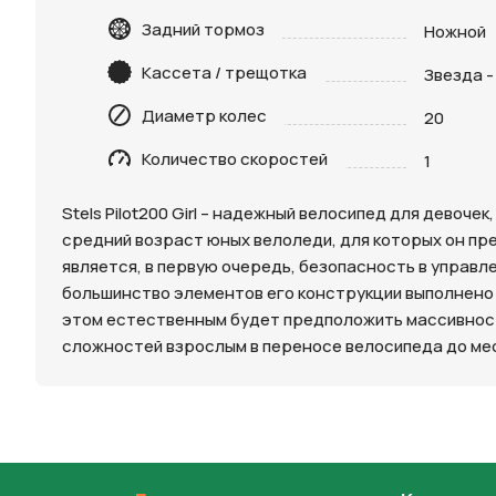
Задний тормоз
Ножной
Кассета / трещотка
Звезда -
Диаметр колес
20
Количество скоростей
1
Нажимая 
персона
Stels Pilot200 Girl – надежный велосипед для девоч
средний возраст юных велоледи, для которых он пр
является, в первую очередь, безопасность в управле
большинство элементов его конструкции выполнено из
этом естественным будет предположить массивность 
сложностей взрослым в переносе велосипеда до мес