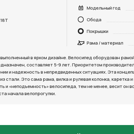
Модельный год
Обода
 18T
Отправить
Покрышки
Рама / материал
на кнопку “Отправить заявку”, вы даете
согласие на обработку
льных данных и соглашаетесь с политикой конфиденциальности
ек, выполненный в ярком дизайне. Велосипед оборудован рамо
едназначен, составляет 5-9 лет. Приоритетом производител
нии и надежность в непредвиденных ситуациях. Эта концепция
 стали. Это сама рама, вилка и рулевая колонка, каретка и 
и «неподъемность» велосипеда, тем не менее, весит он все
та начала велопрогулки.