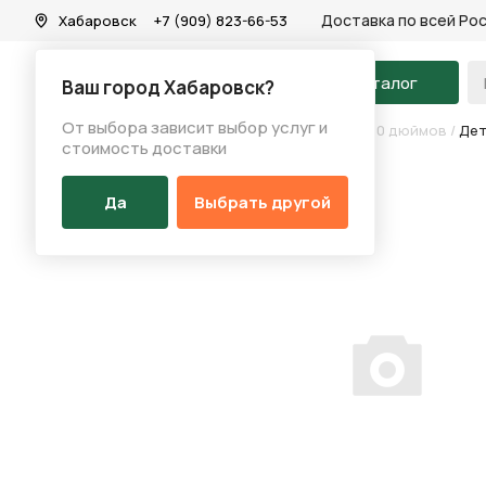
Доставка по всей Ро
Хабаровск
+7 (909) 823-66-53
На главную
Каталог
Ваш город Хабаровск?
От выбора зависит выбор услуг и
Каталог
/
Велосипеды
/
Детские велосипеды 20 дюймов
/
Дет
стоимость доставки
Да
Выбрать другой