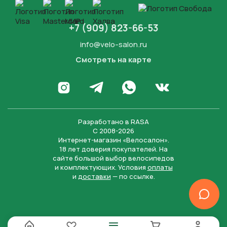
+7 (909) 823-66-53
info@velo-salon.ru
Смотреть на карте
Закрыть
Написать в WhatsApp
Перейти в Инстаграм
Написать в Телеграм
Перейти во Вконта
Разработано в
RASA
С 2008-2026
Интернет-магазин «Велосалон».
18 лет доверия покупателей. На
сайте большой выбор велосипедов
и комплектующих. Условия
оплаты
и
доставки
— по ссылке.
Отправить
Нажимая на кнопку “Отправить заявку”, вы даете
согласие на обработку персональных данных и