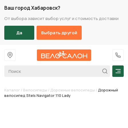
Ваш город Хабаровск?
От выбора зависит выбор услуг и стоимость доставки
Да
Выбрать другой
На главную
+7 (
Мен
Каталог
/
Велосипеды
/
Дорожные велосипеды
/
Дорожный
велосипед Stels Navigator 110 Lady