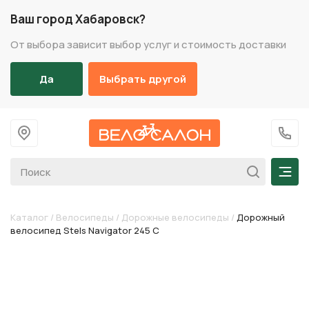
Ваш город Хабаровск?
От выбора зависит выбор услуг и стоимость доставки
Да
Выбрать другой
На главную
+7 (
Мен
Каталог
/
Велосипеды
/
Дорожные велосипеды
/
Дорожный
велосипед Stels Navigator 245 С