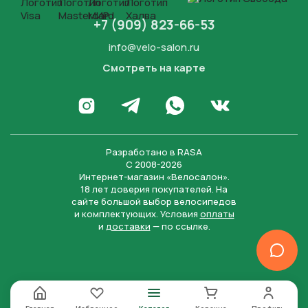
+7 (909) 823-66-53
info@velo-salon.ru
Смотреть на карте
Закрыть
Написать в WhatsApp
Перейти в Инстаграм
Написать в Телеграм
Перейти во Вконта
Разработано в
RASA
С 2008-2026
Интернет-магазин «Велосалон».
18 лет доверия покупателей. На
сайте большой выбор велосипедов
и комплектующих. Условия
оплаты
и
доставки
— по ссылке.
Отправить
Нажимая на кнопку “Отправить заявку”, вы даете
согласие на обработку персональных данных и
соглашаетесь с политикой конфиденциальности