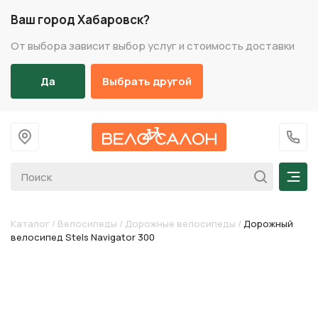
Ваш город Хабаровск?
От выбора зависит выбор услуг и стоимость доставки
Да
Выбрать другой
На главную
+7 (
Мен
Каталог
/
Велосипеды
/
Дорожные велосипеды
/
Дорожный
велосипед Stels Navigator 300