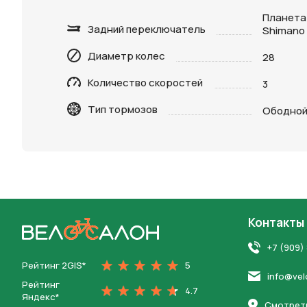
Планетар
Задний переключатель
Shimano 
Диаметр колес
28
Нажимая 
персона
Количество скоростей
3
Тип тормозов
Ободной 
Контакты
На главную
+7 (909)
Рейтинг 2GIS*
5
info@vel
Рейтинг
4.7
Яндекс*
Смотреть