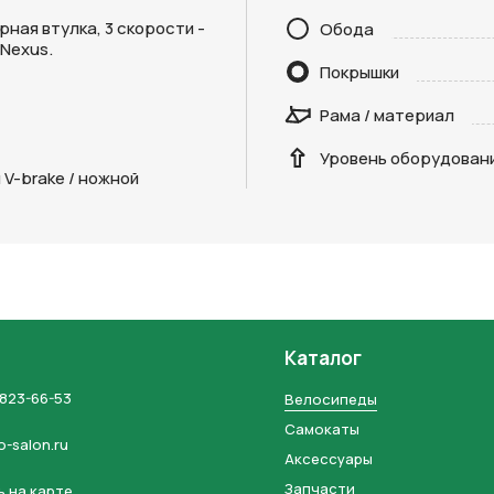
ная втулка, 3 скорости -
Обода
Отправить
Nexus.
Покрышки
на кнопку “Отправить заявку”, вы даете
согласие на обработку
льных данных и соглашаетесь с политикой конфиденциальности
Рама / материал
Уровень оборудован
V-brake / ножной
Каталог
 823-66-53
Велосипеды
Самокаты
o-salon.ru
Аксессуары
Запчасти
 на карте