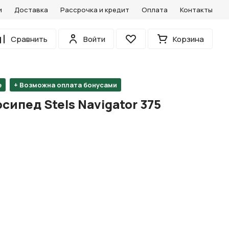
и
Доставка
Рассрочка и кредит
Оплата
Контакты
0
Сравнить
Войти
Корзина
Избранное
е
+ Возможна оплата бонусами
ипед Stels Navigator 375