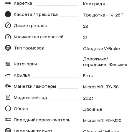
Каретка
Картридж
Кассета / трещотка
Трещотка - 14-28Т
Диаметр колес
28
Количество скоростей
21
Тип тормозов
Ободные V-Brake
Дорожные/
Категории
городские; Женские
Крылья
Есть
Манетки / шифтеры
Microshift, TS-38
Модельный год
2023
Обода
Двойные
Передний переключатель
Microshift, FD-M20
Передний тормоз
Ободной V-Brake