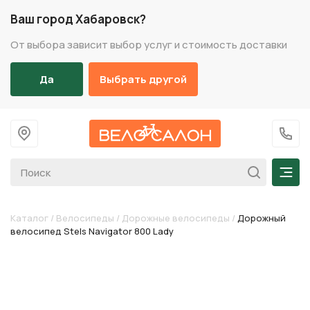
Ваш город Хабаровск?
От выбора зависит выбор услуг и стоимость доставки
Да
Выбрать другой
На главную
+7 (
Мен
Каталог
/
Велосипеды
/
Дорожные велосипеды
/
Дорожный
велосипед Stels Navigator 800 Lady