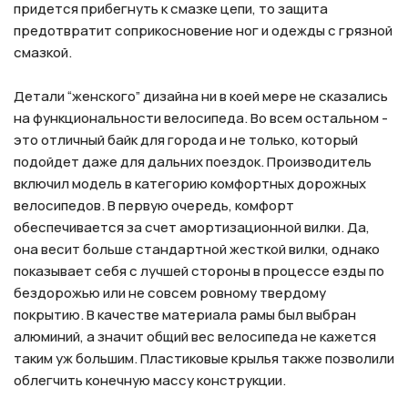
придется прибегнуть к смазке цепи, то защита
предотвратит соприкосновение ног и одежды с грязной
смазкой.
Детали “женского” дизайна ни в коей мере не сказались
на функциональности велосипеда. Во всем остальном -
это отличный байк для города и не только, который
подойдет даже для дальних поездок. Производитель
включил модель в категорию комфортных дорожных
велосипедов. В первую очередь, комфорт
обеспечивается за счет амортизационной вилки. Да,
она весит больше стандартной жесткой вилки, однако
показывает себя с лучшей стороны в процессе езды по
бездорожью или не совсем ровному твердому
покрытию. В качестве материала рамы был выбран
алюминий, а значит общий вес велосипеда не кажется
таким уж большим. Пластиковые крылья также позволили
облегчить конечную массу конструкции.