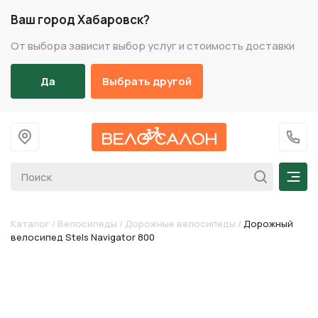
Ваш город Хабаровск?
От выбора зависит выбор услуг и стоимость доставки
Да
Выбрать другой
На главную
+7 (
Мен
Каталог
/
Велосипеды
/
Дорожные велосипеды
/
Дорожный
велосипед Stels Navigator 800