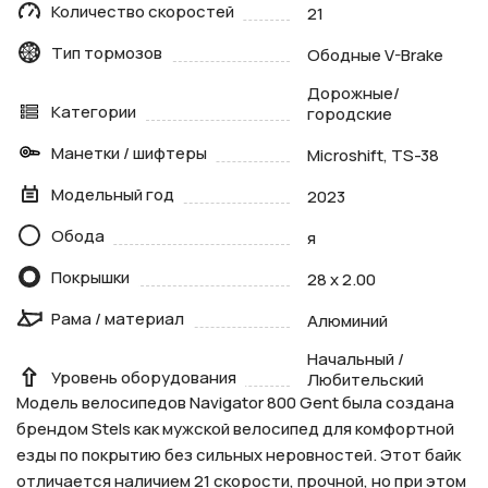
Количество скоростей
21
Тип тормозов
Ободные V-Brake
Дорожные/
Категории
городские
Манетки / шифтеры
Microshift, TS-38
Модельный год
2023
Обода
я
Покрышки
28 х 2.00
Рама / материал
Алюминий
Начальный /
Уровень оборудования
Любительский
Модель велосипедов Navigator 800 Gent была создана
брендом Stels как мужской велосипед для комфортной
езды по покрытию без сильных неровностей. Этот байк
отличается наличием 21 скорости, прочной, но при этом