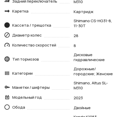
Задний переключатель
M310
Каретка
Картридж
Shimano CS-HG31-8,
Кассета / трещотка
11-30T
Диаметр колес
28
Количество скоростей
8
Дисковые
Тип тормозов
гидравлические
Дорожные/
Категории
городские; Женские
Shimano, Altus SL-
Манетки / шифтеры
M310
Модельный год
2023
Обода
Двойные
Kenda K1083