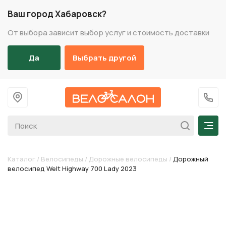
Ваш город Хабаровск?
От выбора зависит выбор услуг и стоимость доставки
Да
Выбрать другой
На главную
+7 (
Мен
Каталог
/
Велосипеды
/
Дорожные велосипеды
/
Дорожный
велосипед Welt Highway 700 Lady 2023