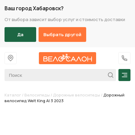
Ваш город Хабаровск?
От выбора зависит выбор услуг и стоимость доставки
Да
Выбрать другой
На главную
+7 (
Мен
Каталог
/
Велосипеды
/
Дорожные велосипеды
/
Дорожный
велосипед Welt King Al 3 2023