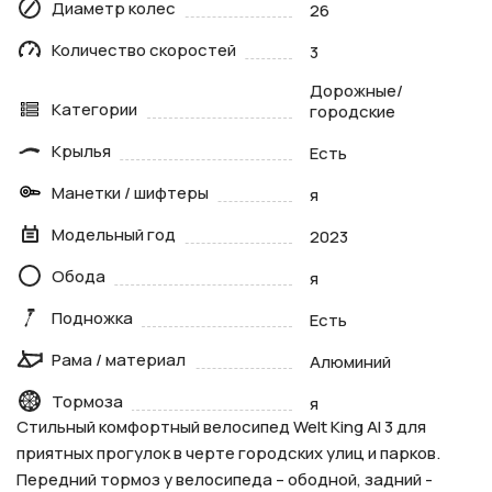
Диаметр колес
26
Количество скоростей
3
Дорожные/
Категории
городские
Крылья
Есть
Манетки / шифтеры
я
Модельный год
2023
Обода
я
Подножка
Есть
Рама / материал
Алюминий
Тормоза
я
Стильный комфортный велосипед Welt King Al 3 для
приятных прогулок в черте городских улиц и парков.
Передний тормоз у велосипеда – ободной, задний -