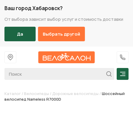
Ваш город Хабаровск?
От выбора зависит выбор услуг и стоимость доставки
Да
Выбрать другой
На главную
+7 (
Мен
Каталог
/
Велосипеды
/
Дорожные велосипеды
/
Шоссейный
велосипед Nameless R7000D