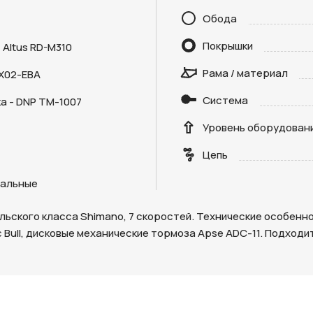
Обода
Покрышки
 Altus RD-M310
Рама / материал
X02-EBA
Отправить
Система
а - DNP TM-1007
на кнопку “Отправить заявку”, вы даете
согласие на обработку
Уровень оборудован
льных данных и соглашаетесь с политикой конфиденциальности
Цепь
альные
ского класса Shimano, 7 скоростей. Технические особенно
c Bull, дисковые механические тормоза Apse ADC-11. Подход