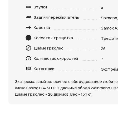
Втулки
я
Задний переключатель
Shimano,
Каретка
Samox A
Кассета / трещотка
Трещотк
Нажимая 
Диаметр колес
26
персона
Количество скоростей
7
Категории
Экстрем
Экстремальный велосипед с оборудованием любитель
вилка Easing ES451 HLO, двойные обода Weinmann Dis
Диаметр колес - 26 дюймов. Вес - 15,1 кг.