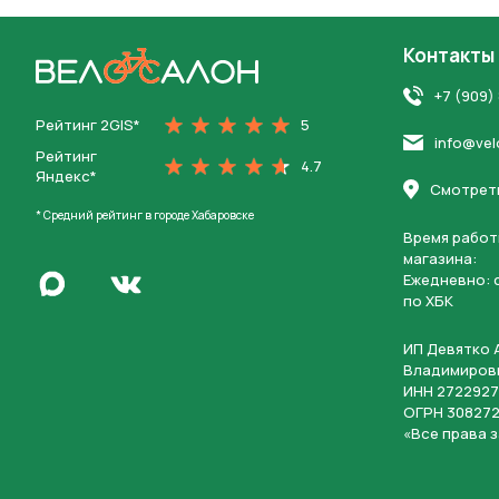
Контакты
На главную
+7 (909)
Рейтинг 2GIS*
5
info@vel
Рейтинг
4.7
Яндекс*
Смотреть
* Средний рейтинг в городе Хабаровске
Время работ
магазина:
Написать в Max
Ежедневно: c
Перейти во Вконтакте
по ХБК
ИП Девятко 
Владимиров
ИНН 2722927
ОГРН 308272
«Все права 