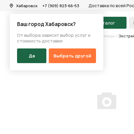
Доставка по всей Ро
Хабаровск
+7 (909) 823-66-53
На главную
Каталог
Ваш город Хабаровск?
От выбора зависит выбор услуг и
Каталог
/
Велосипеды
/
Экстремальные велосипеды
/
Экстрем
стоимость доставки
Да
Выбрать другой