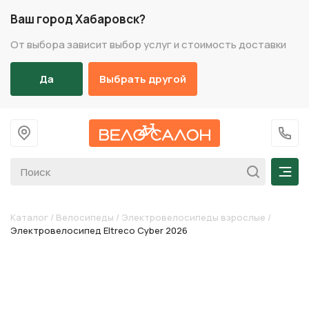
Ваш город Хабаровск?
От выбора зависит выбор услуг и стоимость доставки
Да
Выбрать другой
На главную
+7 (
Мен
Каталог
/
Велосипеды
/
Электровелосипеды взрослые
/
Электровелосипед Eltreco Cyber 2026