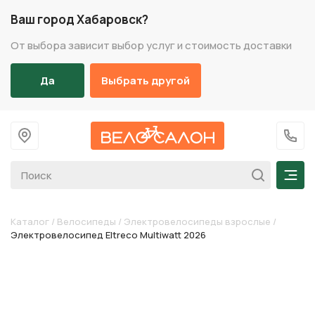
Ваш город Хабаровск?
От выбора зависит выбор услуг и стоимость доставки
Да
Выбрать другой
На главную
+7 (
Мен
Каталог
/
Велосипеды
/
Электровелосипеды взрослые
/
Электровелосипед Eltreco Multiwatt 2026