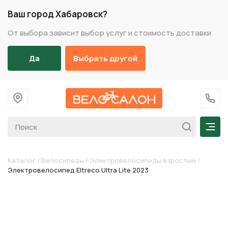
Ваш город Хабаровск?
От выбора зависит выбор услуг и стоимость доставки
Да
Выбрать другой
На главную
+7 (
Мен
Каталог
/
Велосипеды
/
Электровелосипеды взрослые
/
Электровелосипед Eltreco Ultra Lite 2023