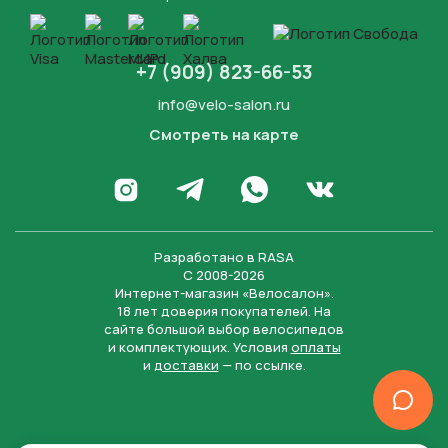
+7 (909) 823-66-53
info@velo-salon.ru
Смотреть на карте
Закрыть
Написать в WhatsApp
Перейти в Инстаграм
Написать в Телеграм
Перейти во Вконта
Разработано в
RASA
С 2008-2026
Интернет-магазин «Велосалон».
18 лет доверия покупателей. На
сайте большой выбор велосипедов
и комплектующих. Условия
оплаты
и
доставки
— по ссылке.
Отправить
Нажимая на кнопку “Отправить заявку”, вы даете