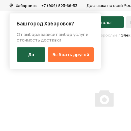
Доставка по всей Ро
Хабаровск
+7 (909) 823-66-53
На главную
Каталог
Ваш город Хабаровск?
От выбора зависит выбор услуг и
Каталог
/
Велосипеды
/
Электровелосипеды взрослые
/
Элек
стоимость доставки
Да
Выбрать другой