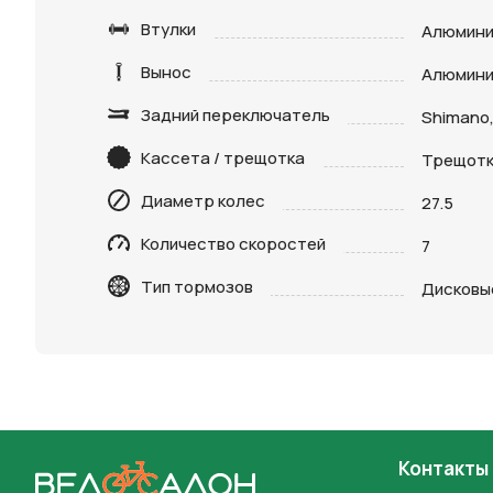
Втулки
Алюмини
Вынос
Алюмини
Задний переключатель
Shimano,
Нажимая 
Кассета / трещотка
Трещотка
персона
Диаметр колес
27.5
Количество скоростей
7
Тип тормозов
Дисковы
Контакты