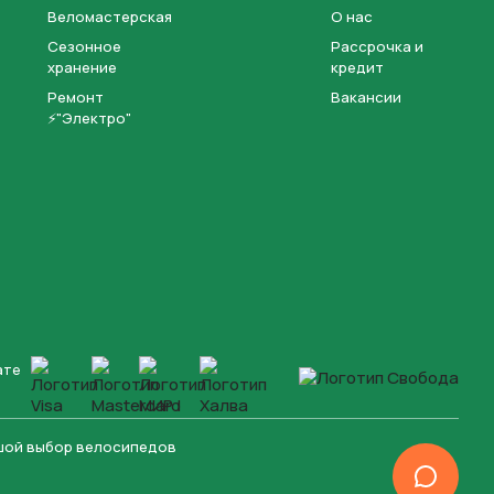
Веломастерская
О нас
Сезонное
Рассрочка и
хранение
кредит
Ремонт
Вакансии
⚡"Электро"
ате
ьшой выбор велосипедов