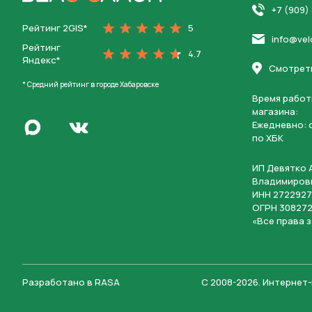
На главную
+7 (909)
Рейтинг 2GIS*
5
info@vel
Рейтинг
4.7
Яндекс*
Смотреть
* Средний рейтинг в городе Хабаровске
Время работ
магазина:
Написать в Max
Ежедневно: c
Перейти во Вконтакте
по ХБК
ИП Девятко 
Владимиров
ИНН 2722927
ОГРН 308272
«Все права 
Разработано в
RASA
С 2008-2026
.
Интернет-