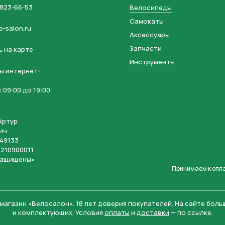
 823-66-53
Велосипеды
Самокаты
o-salon.ru
Аксессуары
Запчасти
 на карте
Инструменты
ы интернет-
 09:00 до 19:00
Артур
ич
49133
210900011
защищены»
Принимаем к опл
магазин «Велосалон».
18 лет доверия покупателей. На сайте бол
и комплектующих. Условия
оплаты
и
доставки
— по ссылке.