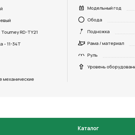
Модельный год
й
Обода
евый
Отправить
Подножка
 Tourney RD-TY21
на кнопку “Отправить заявку”, вы даете
согласие на обработку
Рама / материал
 - 11-34Т
льных данных и соглашаетесь с политикой конфиденциальности
Руль
Уровень оборудован
е механические
Каталог