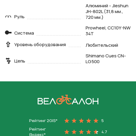
Алюминий - Jieshun
JH-802L (31,8 мм.,
Руль
720 мм.)
Prowheel, CC10Y-NW
Система
34T
Уровень оборудования
Любительский
Shimano Cues CN-
Цепь
LG500
На главную
Рейтинг 2GIS*
5
Рейтинг
4.7
Яндекс*