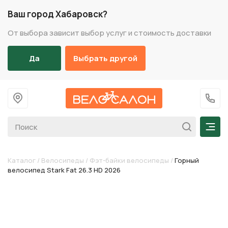
Ваш город Хабаровск?
От выбора зависит выбор услуг и стоимость доставки
Да
Выбрать другой
На главную
+7 (
Мен
Каталог
/
Велосипеды
/
Фэт-байки велосипеды
/
Горный
велосипед Stark Fat 26.3 HD 2026