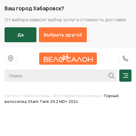
Ваш город Хабаровск?
От выбора зависит выбор услуг и стоимость доставки
Да
Выбрать другой
На главную
+7 (
Мен
Каталог
/
Велосипеды
/
Фэт-байки велосипеды
/
Горный
велосипед Stark Tank 29.2 MD+ 2024