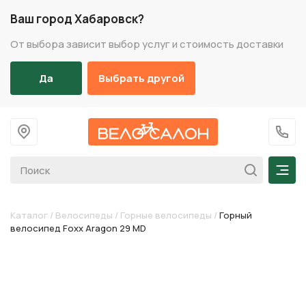
Ваш город Хабаровск?
От выбора зависит выбор услуг и стоимость доставки
Да
Выбрать другой
На главную
+7 (
Мен
Каталог
/
Велосипеды
/
Горные велосипеды
/
Горный
велосипед Foxx Aragon 29 MD