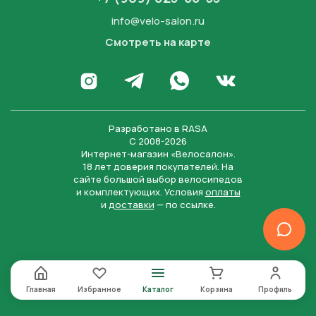
info@velo-salon.ru
Смотреть на карте
Закрыть
Написать в WhatsApp
Перейти в Инстаграм
Написать в Телеграм
Перейти во Вконта
Разработано в
RASA
С 2008-2026
Интернет-магазин «Велосалон».
18 лет доверия покупателей. На
сайте большой выбор велосипедов
и комплектующих. Условия
оплаты
и
доставки
— по ссылке.
Отправить
Нажимая на кнопку “Отправить заявку”, вы даете
согласие на обработку персональных данных и
соглашаетесь с политикой конфиденциальности
Главная
Избранное
Каталог
Корзина
Профиль