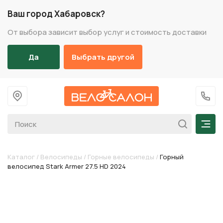
Ваш город Хабаровск?
От выбора зависит выбор услуг и стоимость доставки
Да
Выбрать другой
На главную
+7 (
Мен
Каталог
/
Велосипеды
/
Горные велосипеды
/
Горный
велосипед Stark Armer 27.5 HD 2024