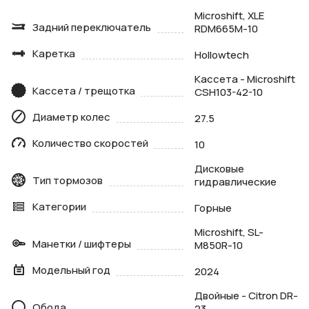
Microshift, XLE
Задний переключатель
RDM665M-10
Каретка
Hollowtech
Кассета - Microshift
Кассета / трещотка
CSH103-42-10
Диаметр колес
27.5
Количество скоростей
10
Дисковые
Тип тормозов
гидравлические
Категории
Горные
Microshift, SL-
Манетки / шифтеры
M850R-10
Модельный год
2024
Двойные - Citron DR-
Обода
23