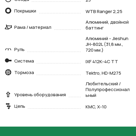
Покрышки
WTB Ranger 2,25
Алюминий, двойной
Рама / материал
баттинг
Алюминий - Jieshun
JH-802L (31,8 мм.,
Руль
720 мм.)
Система
IXF 412K-4C TT
Тормоза
Tektro, HD-M275
Любительский /
Полупрофессионал
Уровень оборудования
ьный
Цепь
KMC, X-10