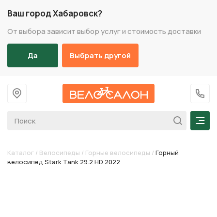
Ваш город Хабаровск?
От выбора зависит выбор услуг и стоимость доставки
Да
Выбрать другой
На главную
+7 (
Мен
Каталог
/
Велосипеды
/
Горные велосипеды
/
Горный
велосипед Stark Tank 29.2 HD 2022