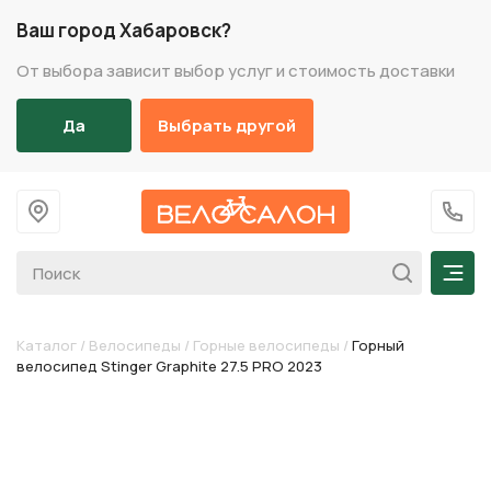
Ваш город Хабаровск?
От выбора зависит выбор услуг и стоимость доставки
Да
Выбрать другой
На главную
+7 (
Мен
Каталог
/
Велосипеды
/
Горные велосипеды
/
Горный
велосипед Stinger Graphite 27.5 PRO 2023