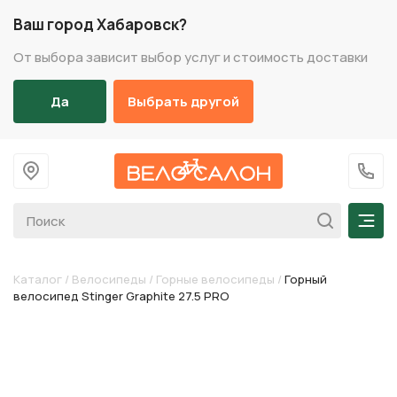
Ваш город Хабаровск?
От выбора зависит выбор услуг и стоимость доставки
Да
Выбрать другой
На главную
+7 (
Мен
Каталог
/
Велосипеды
/
Горные велосипеды
/
Горный
велосипед Stinger Graphite 27.5 PRO