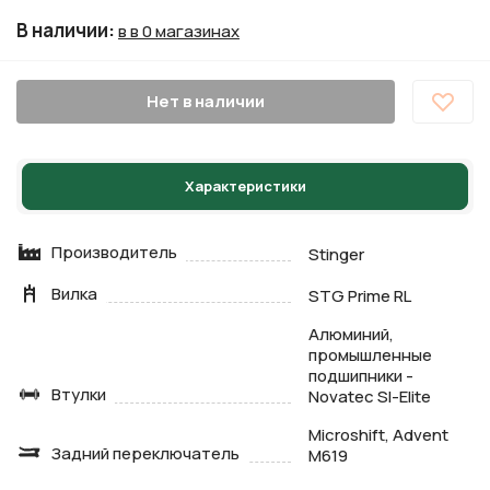
В наличии
:
в в 0 магазинах
Нет в наличии
Характеристики
Производитель
Stinger
Вилка
STG Prime RL
Алюминий,
промышленные
подшипники -
Втулки
Novatec Sl-Elite
Microshift, Advent
Задний переключатель
M619