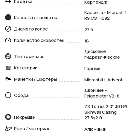
Каретка
Картридж
Кассета - Microshift
Кассета / трещотка
R9 CS-H092
Диаметр колес
27.5
Количество скоростей
18
Дисковые
Тип тормозов
гидравлические
Категории
Горные
Манетки / шифтеры
Microshift, Advent
Двойные -
Обода
Felgebieter VB 18
ZX Torres 2.0" 30TPI
Skinwall Casing,
Покрышки
27.5x2.0
Рама / материал
Алюминий