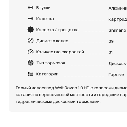
Втулки
Алюмини
Каретка
Картри
Кассета / трещотка
Shimano 
Диаметр колес
29
Нажимая 
Количество скоростей
21
персона
Тип тормозов
Дисковы
Категории
Горные
Горный велосипед Welt Raven 1.0 HD с колесами диа
катания по пересеченной местности и городским па
гидравлическими дисковыми тормозами.