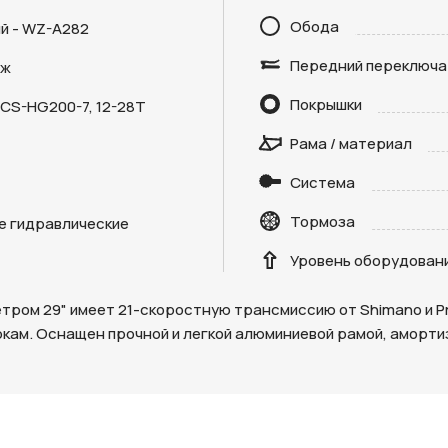
Обода
й - WZ-A282
Передний переключа
дж
Покрышки
CS-HG200-7, 12-28T
Отправить
Рама / материал
на кнопку “Отправить заявку”, вы даете
согласие на обработку
Система
льных данных и соглашаетесь с политикой конфиденциальности
Тормоза
е гидравлические
Уровень оборудован
метром 29" имеет 21-скоростную трансмиссию от Shimano и 
ркам. Оснащен прочной и легкой алюминиевой рамой, аморти