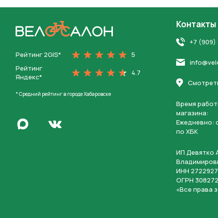
Контакты
На главную
+7 (909)
Рейтинг 2GIS*
5
info@vel
Рейтинг
4.7
Яндекс*
Смотреть
* Средний рейтинг в городе Хабаровске
Время работ
магазина:
Написать в Max
Ежедневно: c
Перейти во Вконтакте
по ХБК
ИП Девятко 
Владимиров
ИНН 2722927
ОГРН 308272
«Все права 