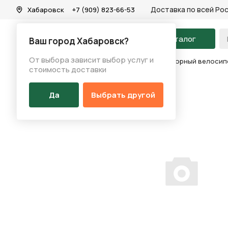
Доставка по всей Ро
Хабаровск
+7 (909) 823-66-53
На главную
Каталог
Ваш город Хабаровск?
От выбора зависит выбор услуг и
Каталог
/
Велосипеды
/
Горные велосипеды
/
Горный велосипе
стоимость доставки
Да
Выбрать другой