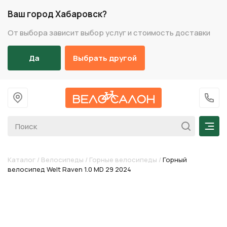
Ваш город Хабаровск?
От выбора зависит выбор услуг и стоимость доставки
Да
Выбрать другой
На главную
+7 (
Мен
Каталог
/
Велосипеды
/
Горные велосипеды
/
Горный
велосипед Welt Raven 1.0 MD 29 2024