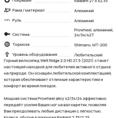
Покрышки
Radiant 27.5 x2,35
Рама / материал
Алюминий
Руль
Алюминий
Prowheel, алюминий,
Система
24/34/42T
Тормоза
Shimano, MT-200
Уровень оборудования
Любительский
Горный велосипед Welt Ridge 2.0 HD 27,5 (2021) станет
настоящей находкой для любителей активного отдыха
на природе. Он оснащён любительской комплектацией,
которая обеспечивает отличные характеристики и
комфорт во время поездок.
Мощная система Prowheel alloy 42/34/24 эффективно
передаёт усилия Ваших ног на вал каретки, позволяя
Вам преодолевать любые дистанции с лёгкостью.
Колеса, обутые в покрышки Radiant 2,35/2,25,