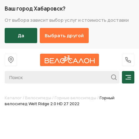
Ваш город Хабаровск?
От выбора зависит выбор услуг и стоимость доставки
Да
Выбрать другой
На главную
+7 (
Мен
Каталог
/
Велосипеды
/
Горные велосипеды
/
Горный
велосипед Welt Ridge 2.0 HD 27 2022