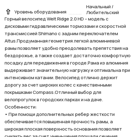
Начальный /
Уровень оборудования
Любительский
Горный велосипед Welt Ridge 2.0 HD – модель с
дисковыми гидравлическими тормозами и скоростной
трансмиссией Shimano c задним переключателем
Altus.Продуманная геометрия легкой алюминиевой
рамы позволяет удобно преодолевать препятствия на
бездорожье, а также создает достаточно комфортную
посадку для передвижения в городе.Рама из алюминия
выдерживает значительную нагрузку и оптимальна при
интенсивном катании. Велосипед отлично держит
дорогу за счет широких колес с качественными
покрышками Compass.Отличный выбор для
велопрогулок в городских парках и на даче.
Особенности:
• При помощи дополнительных ребер жесткости
обеспечивается повышенная прочность рамы, а
широкая плоская поверхность основания позволяет
снизить вес за счет уменьшения площади сечения