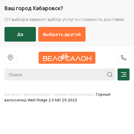
Ваш город Хабаровск?
От выбора зависит выбор услуг и стоимость доставки
Да
Выбрать другой
На главную
+7 (
Мен
Каталог
/
Велосипеды
/
Горные велосипеды
/
Горный
велосипед Welt Ridge 2.0 MD 29 2022