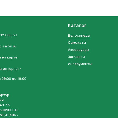
Каталог
 823-66-53
Велосипеды
Самокаты
o-salon.ru
Аксессуары
Запчасти
 на карте
Инструменты
ы интернет-
 09:00 до 19:00
Артур
ич
49133
210900011
защищены»