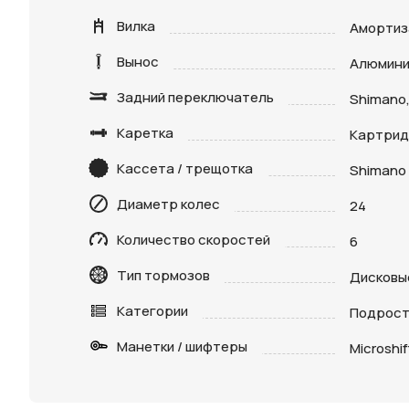
Вилка
Амортиз
Вынос
Алюмини
Задний переключатель
Shimano,
Каретка
Картри
Кассета / трещотка
Shimano 
Нажимая 
персона
Диаметр колес
24
Количество скоростей
6
Тип тормозов
Дисковы
Категории
Подрост
Манетки / шифтеры
Microshif