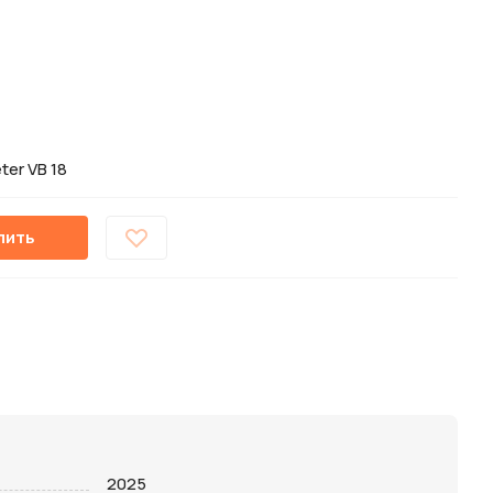
ter VB 18
пить
2025