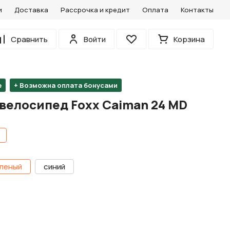
и
Доставка
Рассрочка и кредит
Оплата
Контакты
0
Сравнить
Войти
Корзина
Избранное
е
+ Возможна оплата бонусами
велосипед Foxx Caiman 24 MD
леный
синий