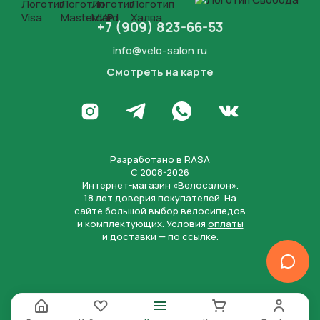
+7 (909) 823-66-53
info@velo-salon.ru
Смотреть на карте
Закрыть
Написать в WhatsApp
Перейти в Инстаграм
Написать в Телеграм
Перейти во Вконта
Разработано в
RASA
С 2008-2026
Интернет-магазин «Велосалон».
18 лет доверия покупателей. На
сайте большой выбор велосипедов
и комплектующих. Условия
оплаты
и
доставки
— по ссылке.
Отправить
Нажимая на кнопку “Отправить заявку”, вы даете
согласие на обработку персональных данных и
соглашаетесь с политикой конфиденциальности