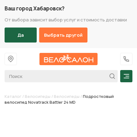
Ваш город Хабаровск?
От выбора зависит выбор услуг и стоимость доставки
Да
Выбрать другой
На главную
+7 (
Мен
Каталог
/
Велосипеды
/
Велосипеды
/
Подростковый
велосипед Novatrack Battler 24 MD