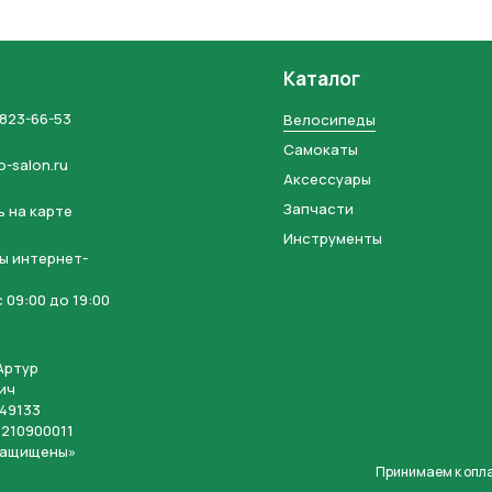
Каталог
 823-66-53
Велосипеды
Самокаты
o-salon.ru
Аксессуары
Запчасти
 на карте
Инструменты
ы интернет-
 09:00 до 19:00
Артур
ич
49133
210900011
защищены»
Принимаем к опл