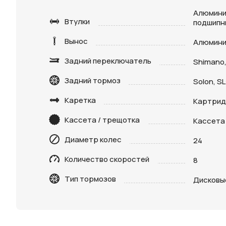
Алюмини
Втулки
подшипни
Вынос
Алюмини
Задний переключатель
Shimano,
Задний тормоз
Solon, S
Нажимая 
Каретка
Картри
персона
Кассета / трещотка
Кассета 
Диаметр колес
24
Количество скоростей
8
Тип тормозов
Дисковы