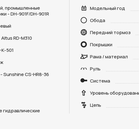
й, промышленные
Модельный год
ки - DH-901F/DH-901R
Обода
евый
Передний тормоз
 Altus RD-M310
Отправить
Покрышки
L-K-501
Рама / материал
на кнопку “Отправить заявку”, вы даете
согласие на обработку
дж
льных данных и соглашаетесь с политикой конфиденциальности
Руль
- Sunshine CS-HR8-36
Система
Уровень оборудован
Цепь
е гидравлические