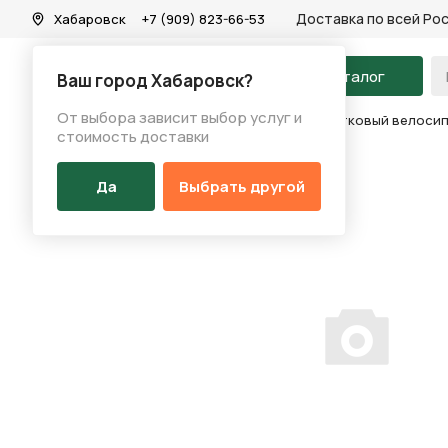
Доставка по всей Ро
Хабаровск
+7 (909) 823-66-53
На главную
Каталог
Ваш город Хабаровск?
От выбора зависит выбор услуг и
Каталог
/
Велосипеды
/
Велосипеды
/
Подростковый велосипе
стоимость доставки
Да
Выбрать другой