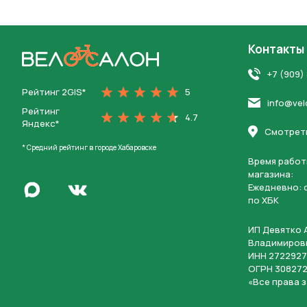
Контакты
На главную
+7 (909)
Рейтинг 2GIS*
5
info@vel
Рейтинг
4.7
Яндекс*
Смотреть
* Средний рейтинг в городе Хабаровске
Время работ
магазина:
Написать в Max
Ежедневно: c
Перейти во Вконтакте
по ХБК
ИП Девятко 
Владимиров
ИНН 2722927
ОГРН 308272
«Все права 