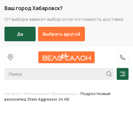
Ваш город Хабаровск?
От выбора зависит выбор услуг и стоимость доставки
Да
Выбрать другой
На главную
+7 (
Мен
Каталог
/
Велосипеды
/
Велосипеды
/
Подростковый
велосипед Stels Aggressor 24 HD