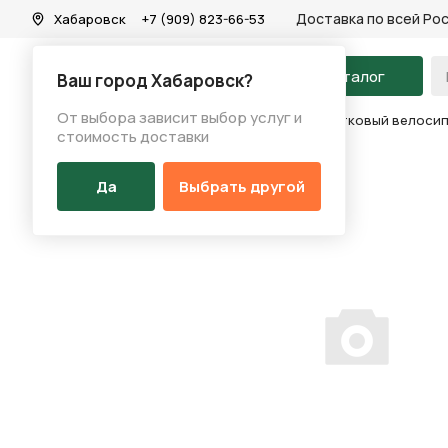
Доставка по всей Ро
Хабаровск
+7 (909) 823-66-53
На главную
Каталог
Ваш город Хабаровск?
От выбора зависит выбор услуг и
Каталог
/
Велосипеды
/
Велосипеды
/
Подростковый велосипе
стоимость доставки
Да
Выбрать другой