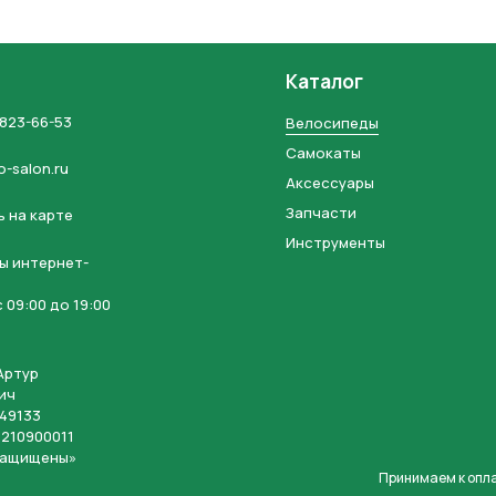
Каталог
 823-66-53
Велосипеды
Самокаты
o-salon.ru
Аксессуары
Запчасти
 на карте
Инструменты
ы интернет-
 09:00 до 19:00
Артур
ич
49133
210900011
защищены»
Принимаем к опл