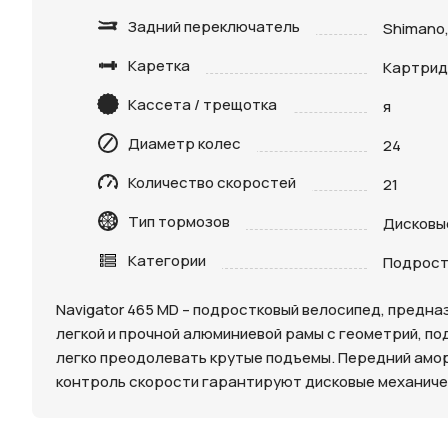
Задний переключатель
Shimano,
Каретка
Картри
Кассета / трещотка
я
Диаметр колес
24
Количество скоростей
21
Нажимая 
персона
Тип тормозов
Дисковы
Категории
Подрост
Navigator 465 MD – подростковый велосипед, предн
легкой и прочной алюминиевой рамы с геометрий, п
легко преодолевать крутые подъемы. Передний амор
контроль скорости гарантируют дисковые механиче