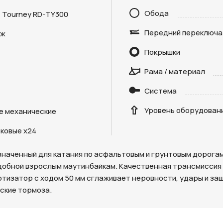
Обода
 Tourney RD-TY300
Передний переключа
дж
Покрышки
Отправить
Рама / материал
Система
на кнопку “Отправить заявку”, вы даете
согласие на обработку
льных данных и соглашаетесь с политикой конфиденциальности
Уровень оборудован
е механические
ковые х24
азначенный для катания по асфальтовым и грунтовым дорога
одобной взрослым маутинбайкам. Качественная трансмиссия
тизатор с ходом 50 мм сглаживает неровности, удары и защ
ские тормоза.