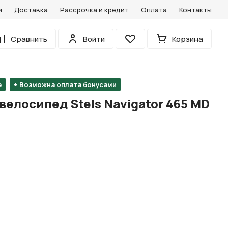
и
Доставка
Рассрочка и кредит
Оплата
Контакты
0
Сравнить
Войти
Корзина
Избранное
е
+ Возможна оплата бонусами
елосипед Stels Navigator 465 MD