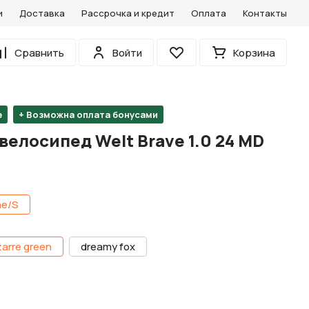
и
Доставка
Рассрочка и кредит
Оплата
Контакты
0
Сравнить
Войти
Корзина
Избранное
е
+ Возможна оплата бонусами
елосипед Welt Brave 1.0 24 MD
e/S
zarre green
dreamy fox