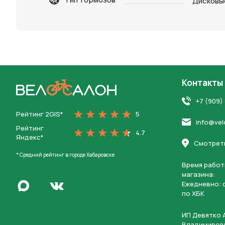
Дисковы
Контакты
На главную
+7 (909)
Рейтинг 2GIS*
5
info@vel
Рейтинг
4.7
Яндекс*
Смотреть
* Средний рейтинг в городе Хабаровске
Время работ
магазина:
Написать в Max
Ежедневно: c
Перейти во Вконтакте
по ХБК
ИП Девятко 
Владимиров