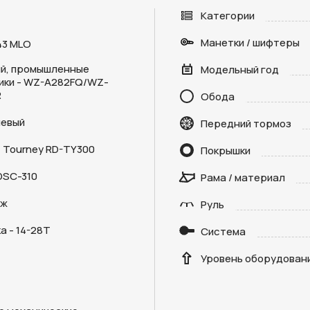
Категории
Манетки / шифтеры
43 MLO
й, промышленные
Модельный год
ики - WZ-A282FQ/WZ-
R
Обода
евый
Отправить
Передний тормоз
 Tourney RD-TY300
Покрышки
на кнопку “Отправить заявку”, вы даете
согласие на обработку
льных данных и соглашаетесь с политикой конфиденциальности
DSC-310
Рама / материал
дж
Руль
 - 14-28Т
Система
Уровень оборудован