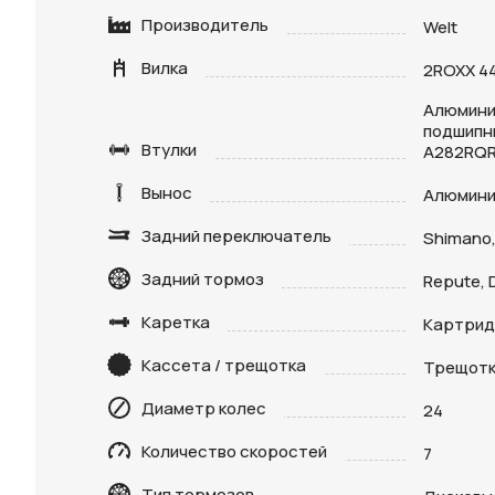
Производитель
Welt
Вилка
2ROXX 4
Алюмини
подшипн
Втулки
A282RQ
Вынос
Алюмини
Задний переключатель
Shimano,
Нажимая 
персона
Задний тормоз
Repute, 
Каретка
Картри
Кассета / трещотка
Трещотка
Диаметр колес
24
Количество скоростей
7
Тип тормозов