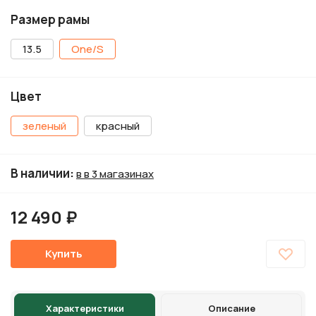
Размер рамы
13.5
One/S
Цвет
зеленый
красный
В наличии
:
в в 3 магазинах
12 490 ₽
Купить
Характеристики
Описание