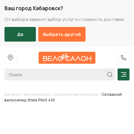
Ваш город Хабаровск?
От выбора зависит выбор услуг и стоимость доставки
Да
Выбрать другой
На главную
+7 (
Мен
Каталог
/
Велосипеды
/
Складные велосипеды
/
Складной
велосипед Stels Pilot 410