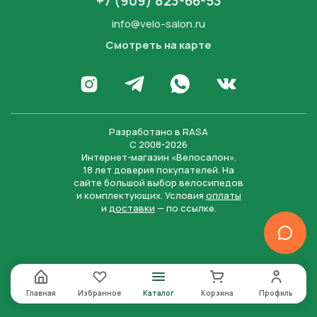
+7 (909) 823-66-53
info@velo-salon.ru
Смотреть на карте
Закрыть
Написать в WhatsApp
Перейти в Инстаграм
Написать в Телеграм
Перейти во Вконта
Разработано в
RASA
С 2008-2026
Интернет-магазин «Велосалон».
18 лет доверия покупателей. На
сайте большой выбор велосипедов
и комплектующих. Условия
оплаты
и
доставки
— по ссылке.
Отправить
Нажимая на кнопку “Отправить заявку”, вы даете
согласие на обработку персональных данных и
соглашаетесь с политикой конфиденциальности
Главная
Избранное
Каталог
Корзина
Профиль