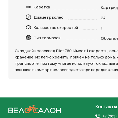
Каретка
Картри
Диаметр колес
24
Количество скоростей
1
Нажимая 
Тип тормозов
персона
Ободные
Складной велосипед Pilot 760. Имеет 1 скорость, о
хранение. Их легко хранить, причем не только дома,
транспорте, поэтому многие используют складные вел
повышает комфорт велосипедиста при передвижении 
Контакты
На главную
+7 (909)