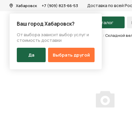
Доставка по всей Ро
Хабаровск
+7 (909) 823-66-53
На главную
Каталог
Ваш город Хабаровск?
От выбора зависит выбор услуг и
Каталог
/
Велосипеды
/
Складные велосипеды
/
Складной вел
стоимость доставки
Да
Выбрать другой