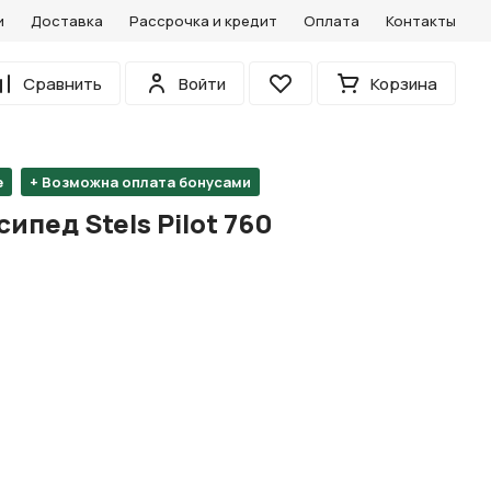
и
Доставка
Рассрочка и кредит
Оплата
Контакты
0
Сравнить
Войти
Корзина
Избранное
е
+ Возможна оплата бонусами
ипед Stels Pilot 760