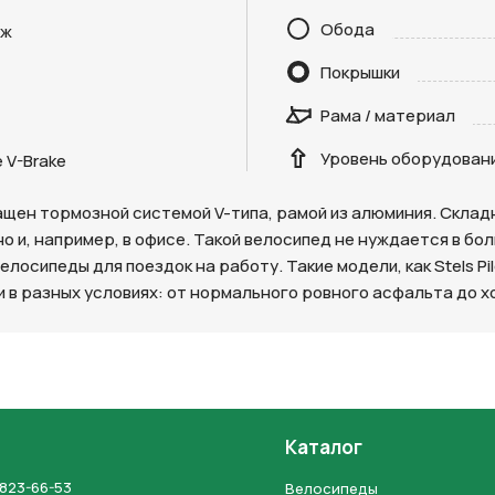
Обода
дж
Покрышки
Отправить
Рама / материал
на кнопку “Отправить заявку”, вы даете
согласие на обработку
Уровень оборудован
льных данных и соглашаетесь с политикой конфиденциальности
 V-Brake
снащен тормозной системой V-типа, рамой из алюминия. Скла
 но и, например, в офисе. Такой велосипед не нуждается в 
осипеды для поездок на работу. Такие модели, как Stels Pi
в разных условиях: от нормального ровного асфальта до х
Каталог
 823-66-53
Велосипеды