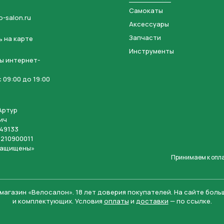
Самокаты
o-salon.ru
Аксессуары
Запчасти
 на карте
Инструменты
ы интернет-
 09:00 до 19:00
Артур
ич
49133
210900011
защищены»
Принимаем к опл
магазин «Велосалон».
18 лет доверия покупателей. На сайте бол
и комплектующих. Условия
оплаты
и
доставки
— по ссылке.