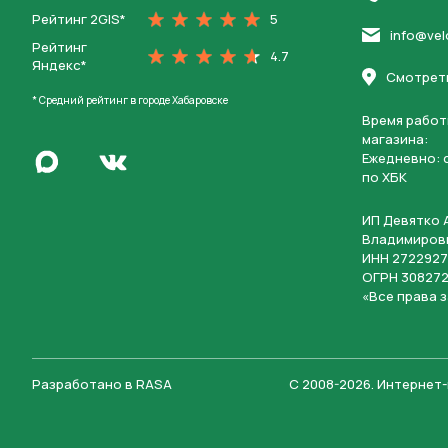
Рейтинг 2GIS*
5
info@vel
Рейтинг
4.7
Яндекс*
Смотреть
* Средний рейтинг в городе Хабаровске
Время работ
магазина:
Написать в Max
Ежедневно: c
Перейти во Вконтакте
по ХБК
ИП Девятко 
Владимиров
ИНН 2722927
ОГРН 308272
«Все права 
Разработано в
RASA
С 2008-2026
.
Интернет-