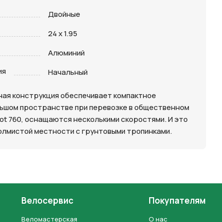
Двойные
24 x 1.95
Алюминий
ия
Начальный
дная конструкция обеспечивает компактное
большом пространстве при перевозке в общественном
lot 760, оснащаются несколькими скоростями. И это
олмистой местности с грунтовыми тропинками.
Велосервис
Покупателям
Веломастерская
О нас